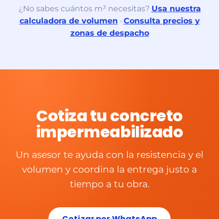
¿No sabes cuántos m³ necesitas?
Usa nuestra
calculadora de volumen
·
Consulta precios y
zonas de despacho
Cotiza tu concreto
impermeabilizado
Un asesor te ayuda con la resistencia y el
volumen y coordina la entrega justo a
tiempo a tu obra.
Cotizar por WhatsApp