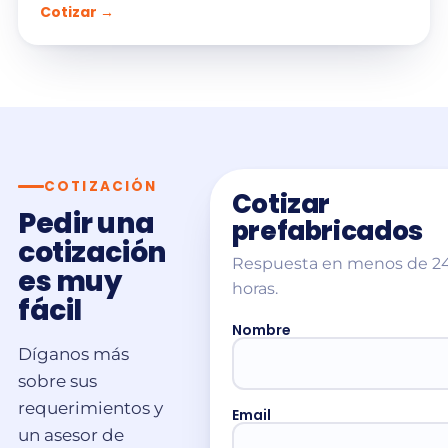
Cotizar →
COTIZACIÓN
Cotizar
Pedir una
prefabricados
cotización
Respuesta en menos de 2
es muy
horas.
fácil
Nombre
Díganos más
sobre sus
requerimientos y
Email
un asesor de