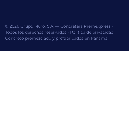
©
2026
Grupo Muro, S.A. — Concretera PremeXpress ·
Todos los derechos reservados ·
Política de privacidad
Concreto premezclado y prefabricados en Panamá